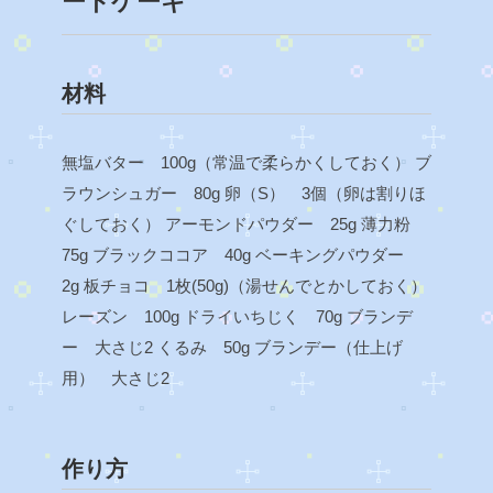
ートケーキ
材料
無塩バター 100g（常温で柔らかくしておく）
ブ
ラウンシュガー 80g
卵（S） 3個（卵は割りほ
ぐしておく）
アーモンドパウダー 25g
薄力粉
75g
ブラックココア 40g
ベーキングパウダー
2g
板チョコ 1枚(50g)（湯せんでとかしておく）
レーズン 100g
ドライいちじく 70g
ブランデ
ー 大さじ2
くるみ 50g
ブランデー（仕上げ
用） 大さじ2
作り方